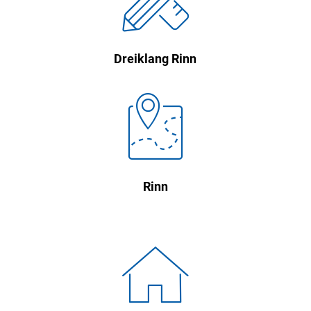
Dreiklang Rinn

Rinn
