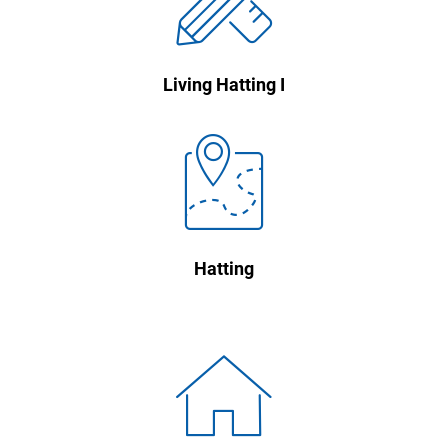
Living Hatting I

Hatting
