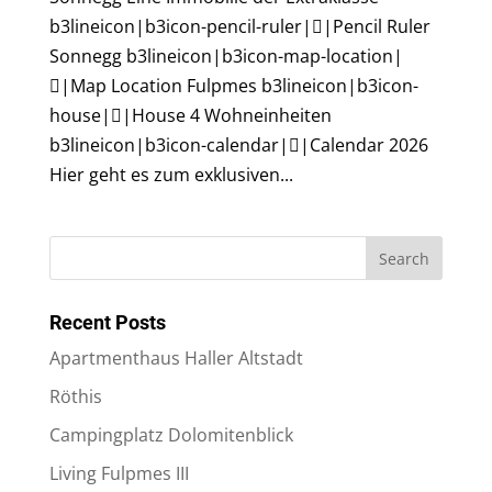
b3lineicon|b3icon-pencil-ruler||Pencil Ruler
Sonnegg b3lineicon|b3icon-map-location|
|Map Location Fulpmes b3lineicon|b3icon-
house||House 4 Wohneinheiten
b3lineicon|b3icon-calendar||Calendar 2026
Hier geht es zum exklusiven...
Recent Posts
Apartmenthaus Haller Altstadt
Röthis
Campingplatz Dolomitenblick
Living Fulpmes III