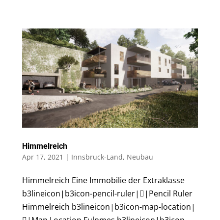
Himmelreich
Apr 17, 2021
|
Innsbruck-Land
,
Neubau
Himmelreich Eine Immobilie der Extraklasse
b3lineicon|b3icon-pencil-ruler||Pencil Ruler
Himmelreich b3lineicon|b3icon-map-location|
|Map Location Fulpmes b3lineicon|b3icon-