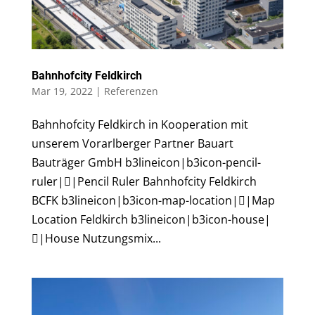
Bahnhofcity Feldkirch
Mar 19, 2022
|
Referenzen
Bahnhofcity Feldkirch in Kooperation mit
unserem Vorarlberger Partner Bauart
Bauträger GmbH b3lineicon|b3icon-pencil-
ruler||Pencil Ruler Bahnhofcity Feldkirch
BCFK b3lineicon|b3icon-map-location||Map
Location Feldkirch b3lineicon|b3icon-house|
|House Nutzungsmix...