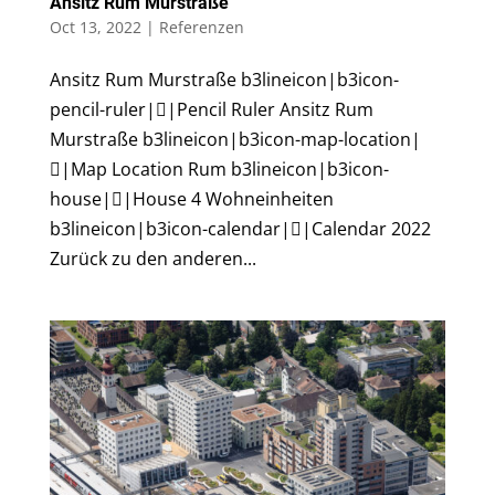
Ansitz Rum Murstraße
Oct 13, 2022
|
Referenzen
Ansitz Rum Murstraße b3lineicon|b3icon-
pencil-ruler||Pencil Ruler Ansitz Rum
Murstraße b3lineicon|b3icon-map-location|
|Map Location Rum b3lineicon|b3icon-
house||House 4 Wohneinheiten
b3lineicon|b3icon-calendar||Calendar 2022
Zurück zu den anderen...