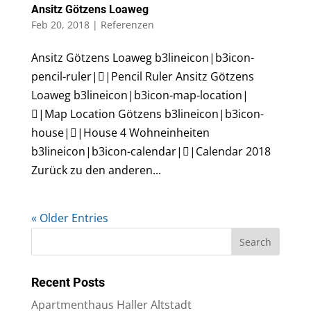
Ansitz Götzens Loaweg
Feb 20, 2018
|
Referenzen
Ansitz Götzens Loaweg b3lineicon|b3icon-
pencil-ruler||Pencil Ruler Ansitz Götzens
Loaweg b3lineicon|b3icon-map-location|
|Map Location Götzens b3lineicon|b3icon-
house||House 4 Wohneinheiten
b3lineicon|b3icon-calendar||Calendar 2018
Zurück zu den anderen...
« Older Entries
Recent Posts
Apartmenthaus Haller Altstadt